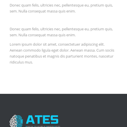
Donec quam felis, ultricies nec, pellentesque eu, pretium quis,
sem. Nulla consequat massa quis enim.
Donec quam felis, ultricies nec, pellentesque eu, pretium quis,
sem. Nulla consequat massa quis enim.
Lorem ipsum dolor sit amet, consectetuer adipiscing elit.
Aenean commodo ligula eget dolor. Aenean massa. Cum sociis
natoque penatibus et magnis dis parturient montes, nascetur
ridiculus mus.